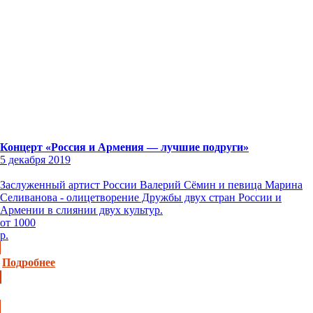
Концерт «Россия и Армения — лучшие подруги»
5 декабря 2019
Заслуженный артист России Валерий Сёмин и певица Марина
Селиванова - олицетворение Дружбы двух стран России и
Армении в слиянии двух культур.
от 1000
р.
Подробнее
Купить билет