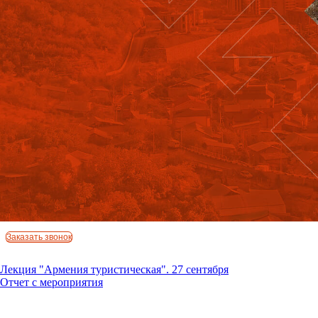
Подпишись на рассылку
Регистрация
О сезоне
Программа
Мероприятие прошло
Посмотреть фотографии и видео с мероприятия можно в нашем
Партнеры
блоге
«Хроники сезона»
Контакты
Заказать звонок
Лекция "Армения туристическая". 27 сентября
Отчет с мероприятия